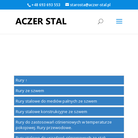
+48 693 693 553
starosta@aczer-stal.pl
Warning
: A non-numeric value encountered in
/home/klient.dhosting.pl/kamildlugos/aczer-
stal.pl/public_html/wp-content/themes/Divi/functions.php
on
line
5560
Rury ↑
Rury ze szwem
Rury stalowe do mediów palnych ze szwem
Rury stalowe konstrukcyjne ze szwem
Rury do zastosowań ciśnieniowych w temperaturze
pokojowej. Rury przewodowe.
Rury stalowe do urządzeń ciśnieniowych ze stali