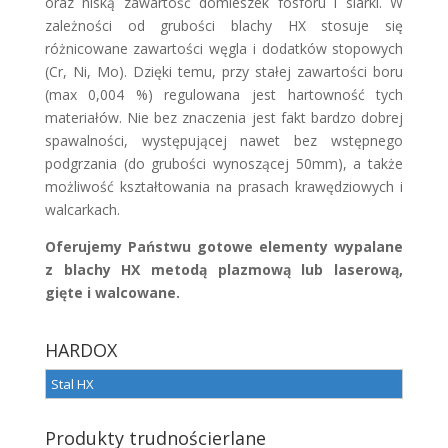
oraz niską zawartość domieszek fosforu i siarki. W
zależności od grubości blachy HX stosuje się
różnicowane zawartości węgla i dodatków stopowych
(Cr, Ni, Mo). Dzięki temu, przy stałej zawartości boru
(max 0,004 %) regulowana jest hartowność tych
materiałów. Nie bez znaczenia jest fakt bardzo dobrej
spawalności, występującej nawet bez wstępnego
podgrzania (do grubości wynoszącej 50mm), a także
możliwość kształtowania na prasach krawędziowych i
walcarkach.
Oferujemy Państwu gotowe elementy wypalane
z blachy HX metodą plazmową lub laserową,
gięte i walcowane.
HARDOX
Stal HX
Produkty trudnościerlane