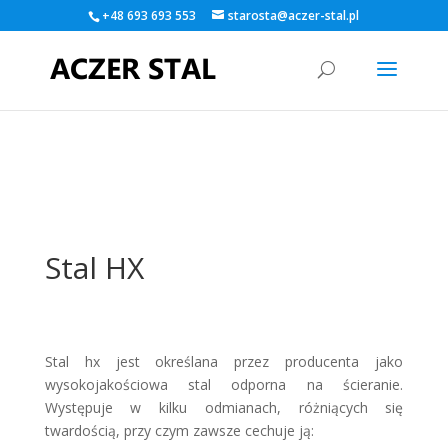
+48 693 693 553
starosta@aczer-stal.pl
Warning
: A non-numeric value encountered in
/home/klient.dhosting.pl/kamildlugos/aczer-
stal.pl/public_html/wp-content/themes/Divi/functions.php
on
line
5560
Stal HX
Stal hx jest określana przez producenta jako
wysokojakościowa stal odporna na ścieranie.
Występuje w kilku odmianach, różniących się
twardością, przy czym zawsze cechuje ją: