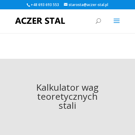
+48 693 693 553
starosta@aczer-stal.pl
Warning
: A non-numeric value encountered in
/home/klient.dhosting.pl/kamildlugos/aczer-
stal.pl/public_html/wp-content/themes/Divi/functions.php
on
line
5560
Kalkulator wag
teoretycznych
stali