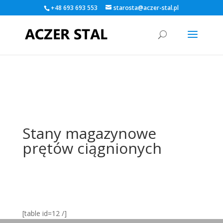
+48 693 693 553
starosta@aczer-stal.pl
Warning
: A non-numeric value encountered in
/home/klient.dhosting.pl/kamildlugos/aczer-
stal.pl/public_html/wp-content/themes/Divi/functions.php
on
line
5560
Stany magazynowe
prętów ciągnionych
[table id=12 /]