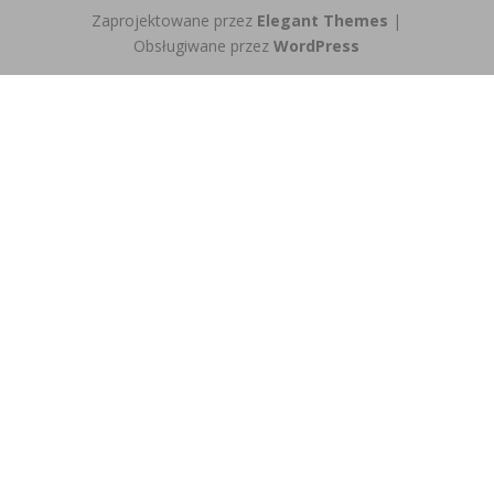
Zaprojektowane przez
Elegant Themes
|
Obsługiwane przez
WordPress