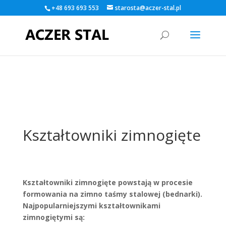
+48 693 693 553
starosta@aczer-stal.pl
Warning
: A non-numeric value encountered in
/home/klient.dhosting.pl/kamildlugos/aczer-
stal.pl/public_html/wp-content/themes/Divi/functions.php
on
line
5560
Kształtowniki zimnogięte
Kształtowniki zimnogięte powstają w procesie
formowania na zimno taśmy stalowej (bednarki).
Najpopularniejszymi kształtownikami
zimnogiętymi są: