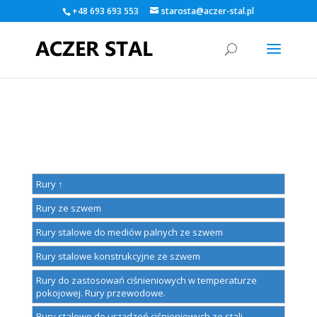
+48 693 693 553
starosta@aczer-stal.pl
Warning
: A non-numeric value encountered in
/home/klient.dhosting.pl/kamildlugos/aczer-
stal.pl/public_html/wp-content/themes/Divi/functions.php
on
line
5560
Rury ↑
Rury ze szwem
Rury stalowe do mediów palnych ze szwem
Rury stalowe konstrukcyjne ze szwem
Rury do zastosowań ciśnieniowych w temperaturze
pokojowej. Rury przewodowe.
Rury stalowe do urządzeń ciśnieniowych ze stali