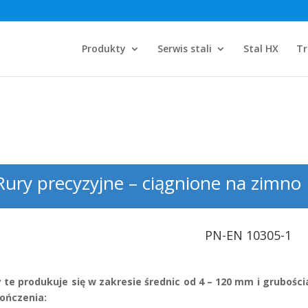
ing.pl/kamildlugos/aczer-stal.pl/public_html/wp-content/the
Produkty
Serwis stali
Stal HX
Tr
Rury precyzyjne – ciągnione na zimno
PN-EN 10305-1
 te produkuje się w zakresie średnic od 4 – 120 mm i grubośc
ończenia: