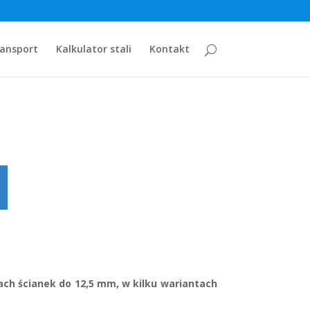
mes/Divi/functions.php
on line
5560
ansport
Kalkulator stali
Kontakt
iach ścianek do 12,5 mm, w kilku wariantach