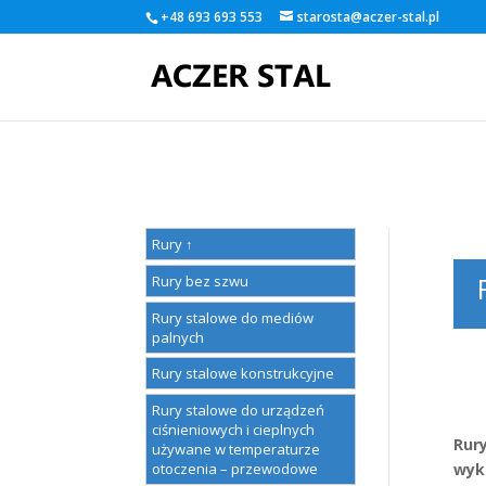
+48 693 693 553
starosta@aczer-stal.pl
Warning
: A non-numeric value encountered in
/home/klient.dhost
Rury ↑
Rury bez szwu
Rury stalowe do mediów
palnych
Rury stalowe konstrukcyjne
Rury stalowe do urządzeń
ciśnieniowych i cieplnych
Rury
używane w temperaturze
otoczenia – przewodowe
wyk