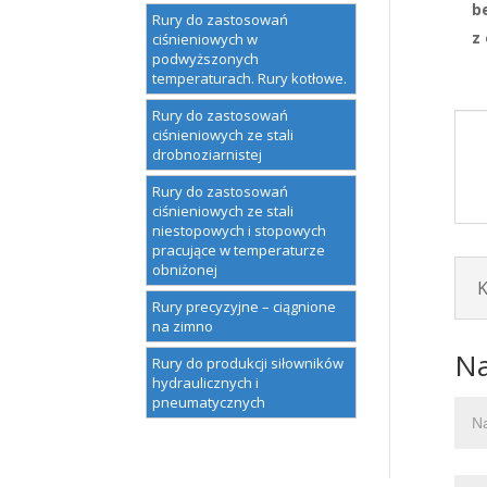
b
Rury do zastosowań
z
ciśnieniowych w
podwyższonych
temperaturach. Rury kotłowe.
Rury do zastosowań
ciśnieniowych ze stali
drobnoziarnistej
Rury do zastosowań
ciśnieniowych ze stali
niestopowych i stopowych
pracujące w temperaturze
obniżonej
K
Rury precyzyjne – ciągnione
na zimno
Na
Rury do produkcji siłowników
hydraulicznych i
pneumatycznych