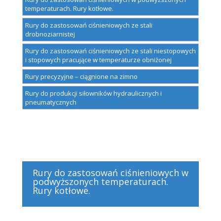
temperaturach. Rury kotłowe.
Rury do zastosowań ciśnieniowych ze stali
drobnoziarnistej
Rury do zastosowań ciśnieniowych ze stali niestopowych
i stopowych pracujące w temperaturze obniżonej
Rury precyzyjne – ciągnione na zimno
Rury do produkcji siłowników hydraulicznych i
pneumatycznych
Rury do zastosowań ciśnieniowych w
podwyższonych temperaturach.
Rury kotłowe.