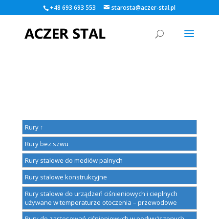
+48 693 693 553
starosta@aczer-stal.pl
Warning
: A non-numeric value encountered in
/home/klient.dhosting.pl/kamildlugos/aczer-
stal.pl/public_html/wp-content/themes/Divi/functions.php
on
line
5560
Rury ↑
Rury bez szwu
Rury stalowe do mediów palnych
Rury stalowe konstrukcyjne
Rury stalowe do urządzeń ciśnieniowych i cieplnych
używane w temperaturze otoczenia – przewodowe
Rury do zastosowań ciśnieniowych w podwyższonych