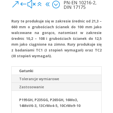
PN-EN 10216-2,
&#x68;
DIN 17175
Rury te produkuje się w zakresie średnic od 21,3 –
660 mm o grubościach ścianek do 100 mm jako
walcowane na gorąco, natomiast w zakresie
średnic 10,2 – 108 i grubościach ścianek do 12,5
mm jako ciągnione na zimno. Rury produkuje się
z badaniami TC1 (I stopień wymagań) oraz TC2
(III stopień wymagań).
Gatunki
Tolerancje wymiarowe
Zastosowanie
P195GH, P235GG, P265GH, 16Mo3,
14MoV6-3, 13CrMo4-5, 10CrMo9-10